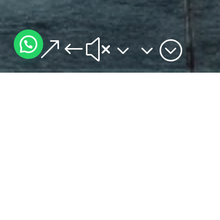
&#x33;
Le Meilleur Plombier à
Puplinge
Vous recherchez un plombier de
confiance à Puplinge avec des prix
compétitifs ? Ne cherchez plus ! Chez
TOPCANALISATION, nous vous
proposons des services de plomberie de
haute qualité, réalisés par des
professionnels certifiés et reconnus.