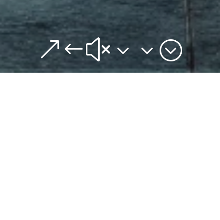
&#x33;
Le Meilleur Plombier à
Meinier
Vous recherchez un plombier de
confiance à Meinier avec des prix
compétitifs ? Ne cherchez plus ! Chez
TOPCANALISATION, nous vous
proposons des services de plomberie de
haute qualité, réalisés par des
professionnels certifiés et reconnus.